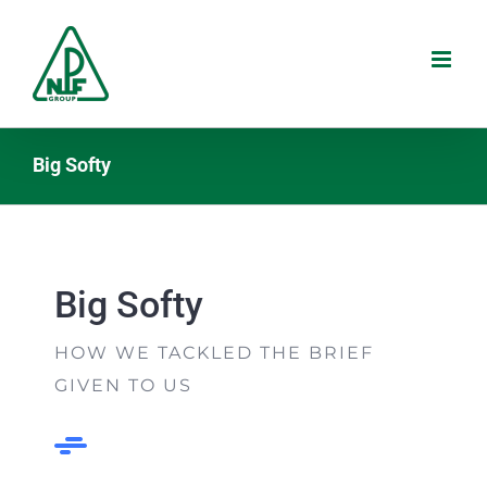
Salta
al
contenuto
Big Softy
Big Softy
HOW WE TACKLED THE BRIEF
GIVEN TO US