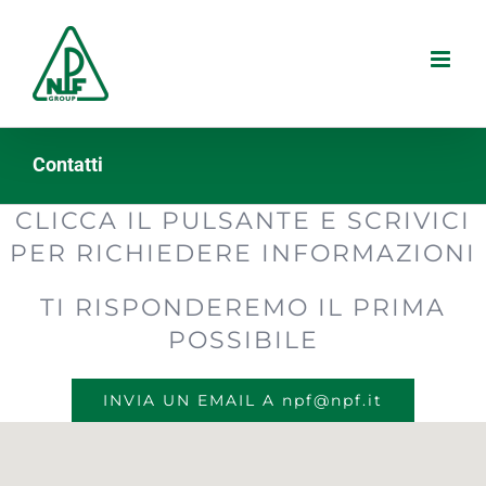
Salta
al
contenuto
Contatti
CLICCA IL PULSANTE E SCRIVICI
PER RICHIEDERE INFORMAZIONI
TI RISPONDEREMO IL PRIMA
POSSIBILE
INVIA UN EMAIL A npf@npf.it